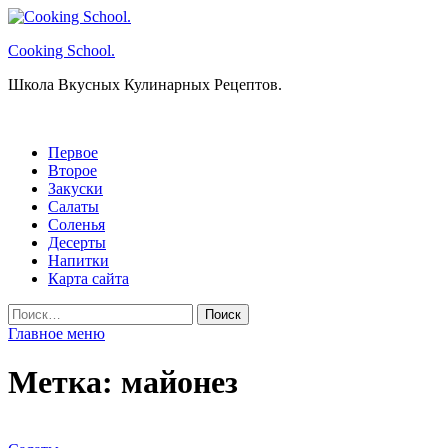
Перейти
к
Cooking School.
содержимому
Школа Вкусных Кулинарных Рецептов.
Первое
Второе
Закуски
Салаты
Соленья
Десерты
Напитки
Карта сайта
Найти:
Главное меню
Метка:
майонез