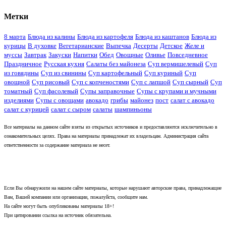
Метки
8 марта
Блюда из калины
Блюда из картофеля
Блюда из каштанов
Блюда из
курицы
В духовке
Вегетарианские
Выпечка
Десерты
Детское
Желе и
муссы
Завтрак
Закуски
Напитки
Обед
Овощные
Оливье
Повседневное
Праздничное
Русская кухня
Салаты без майонеза
Суп вермишелевый
Суп
из говядины
Суп из свинины
Суп картофельный
Суп куриный
Суп
овощной
Суп рисовый
Суп с копченостями
Суп с лапшой
Суп сырный
Суп
томатный
Суп фасолевый
Супы заправочные
Супы с крупами и мучными
изделиями
Супы с овощами
авокадо
грибы
майонез
пост
салат с авокадо
салат с курицей
салат с сыром
салаты
шампиньоны
Все материалы на данном сайте взяты из открытых источников и предоставляются исключительно в
ознакомительных целях. Права на материалы принадлежат их владельцам. Администрация сайта
ответственности за содержание материала не несет.
Если Вы обнаружили на нашем сайте материалы, которые нарушают авторские права, принадлежащие
Вам, Вашей компании или организации, пожалуйста, сообщите нам.
На сайте могут быть опубликованы материалы 18+!
При цитировании ссылка на источник обязательна.